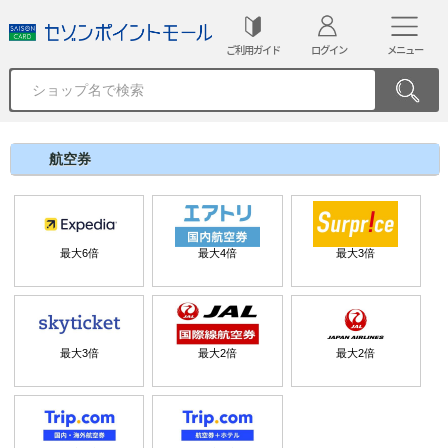
ご利用ガイド
ログイン
メニュー
航空券
最大
6
倍
最大
4
倍
最大
3
倍
最大
3
倍
最大
2
倍
最大
2
倍