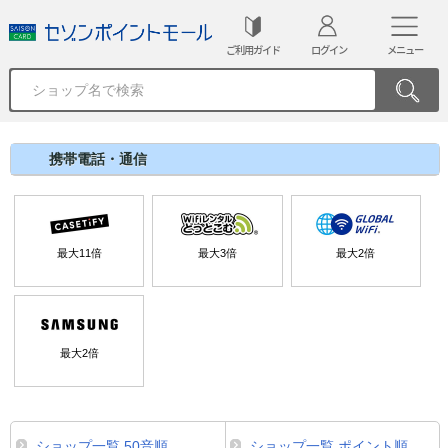
ご利用ガイド
ログイン
メニュー
携帯電話・通信
最大
11
倍
最大
3
倍
最大
2
倍
最大
2
倍
ショップ一覧 50音順
ショップ一覧 ポイント順